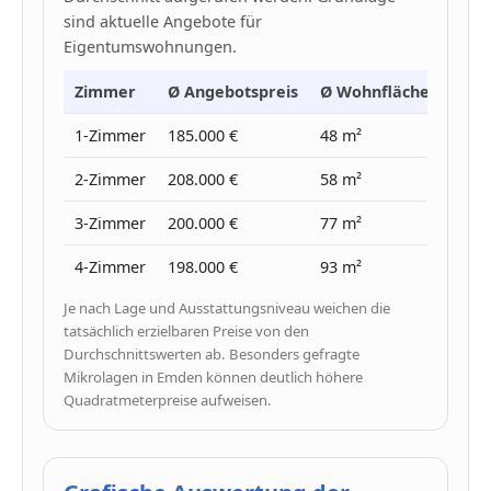
sind aktuelle Angebote für
Eigentumswohnungen.
Zimmer
Ø Angebotspreis
Ø Wohnfläche
Ø Pr
1-Zimmer
185.000 €
48 m²
3.900
2-Zimmer
208.000 €
58 m²
3.580
3-Zimmer
200.000 €
77 m²
2.590
4-Zimmer
198.000 €
93 m²
2.120
Je nach Lage und Ausstattungsniveau weichen die
tatsächlich erzielbaren Preise von den
Durchschnittswerten ab. Besonders gefragte
Mikrolagen in Emden können deutlich höhere
Quadratmeterpreise aufweisen.