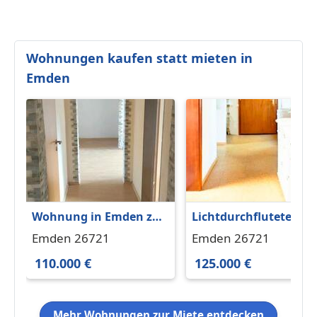
Wohnungen kaufen statt mieten in
Emden
Wohnung in Emden zu
Lichtdurchflutete 2-
kaufenohne
Zimmer-Wohnung im
Emden 26721
Emden 26721
MaklergebührenTip top
Kulturviertel Emden
110.000 €
125.000 €
Mehr Wohnungen zur Miete entdecken