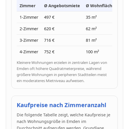
Zimmer
Ø Angebotsmiete
Ø Wohnfläche
Ø Pr
1-Zimmer
497 €
35 m²
14 €
2-Zimmer
620 €
62 m²
10 €
3-Zimmer
716 €
81 m²
9 €
4-Zimmer
752 €
100 m²
8 €
Kleinere Wohnungen erzielen in zentralen Lagen von
Emden oft höhere Quadratmeterpreise, während
größere Wohnungen in peripheren Stadtteilen meist
ein moderateres Mietniveau aufweisen.
Kaufpreise nach Zimmeranzahl
Die folgende Tabelle zeigt, welche Kaufpreise je
nach Wohnungsgröße in Emden im
Durchschnitt aufgerufen werden. Grundlage