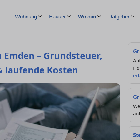
Wohnung
Häuser
Wissen
Ratgeber
Gr
n Emden – Grundsteuer,
Au
 laufende Kosten
He
er
Gr
Wel
anf
St