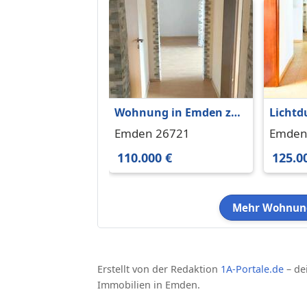
Wohnung in Emden zu
Lichtd
kaufenohne
Zimme
Emden 26721
Emden
MaklergebührenTip top
Kultur
110.000 €
125.0
Mehr Wohnung
Erstellt von der Redaktion
1A-Portale.de
– de
Immobilien in Emden.