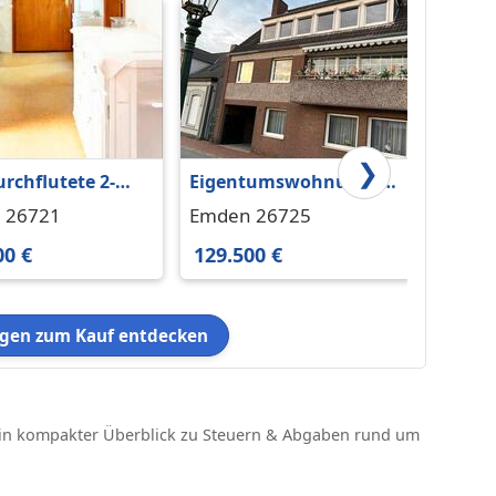
❯
urchflutete 2-
Eigentumswohnung in
Eigen
r-Wohnung im
Emden
Emde
 26721
Emden 26725
Emden
viertel Emden
00 €
129.500 €
500.0
en zum Kauf entdecken
in kompakter Überblick zu Steuern & Abgaben rund um