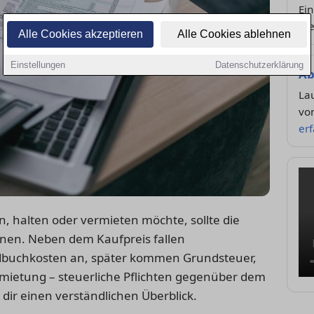
Ei
We
Alle Cookies akzeptieren
Alle Cookies ablehnen
Einstellungen
Datenschutzerklärung
Ab
Lau
vo
er
, halten oder vermieten möchte, sollte die
nen. Neben dem Kaufpreis fallen
dbuchkosten an, später kommen Grundsteuer,
rmietung – steuerliche Pflichten gegenüber dem
dir einen verständlichen Überblick.