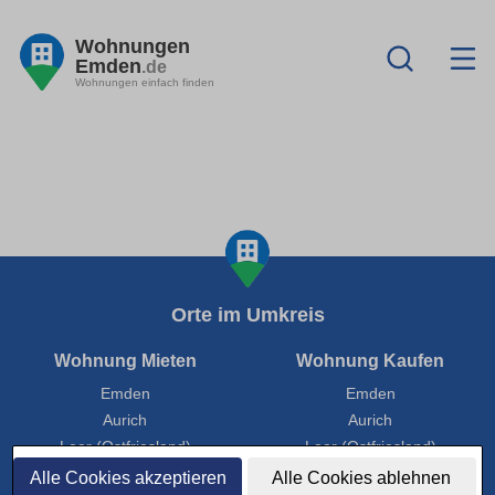
Wohnungen
Emden
.de
Wohnungen einfach finden
Orte im Umkreis
Wohnung Mieten
Wohnung Kaufen
Emden
Emden
Aurich
Aurich
Leer (Ostfriesland)
Leer (Ostfriesland)
Norden
Norden
Alle Cookies akzeptieren
Alle Cookies ablehnen