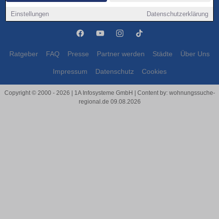
Moormerland
Moormerland
Einstellungen
Datenschutzerklärung
Ratgeber
FAQ
Presse
Partner werden
Städte
Über Uns
Impressum
Datenschutz
Cookies
Copyright © 2000 - 2026 | 1A Infosysteme GmbH | Content by: wohnungssuche-
regional.de 09.08.2026